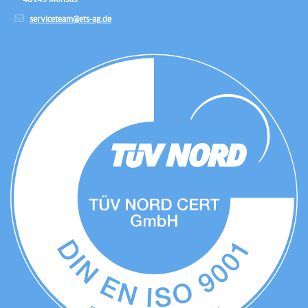
serviceteam@ets-ag.de